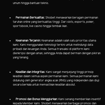
umum hingga bantuan teknis.
Permainan Berkualitas:
Shiobet menawarkan beragam permainan
taruhan online yang berkualitas tinggi. Dari slots, esports, poker,
sportsbook, live casino hingga tembak ikan.
Keamanan Terjamin:
Keamanan adalah salah satu prioritas utama
kami. Kami menggunakan teknologi terkini untuk melindungi data
pribadi dan keuangan Anda. Semua transaksi di platform kami
dienkripsi dengan aman, sehingga Anda dapat bermain dengan pikiran
yang tenang.
Keadilan dan Integritas:
Kami sangat menjunjung tinggi prinsip
keadilan dalam semua aspek permainan kami. Semua permainan kami
didukung oleh generator angka acak (RNG) yang independen dan diuji
secara berkala untuk memastikan keadilan absolut.
Promosi dan Bonus Menggiurkan:
Kami senang memberikan insentif
kepada Member kami. Shiobet menawarkan berbagai promosi dan