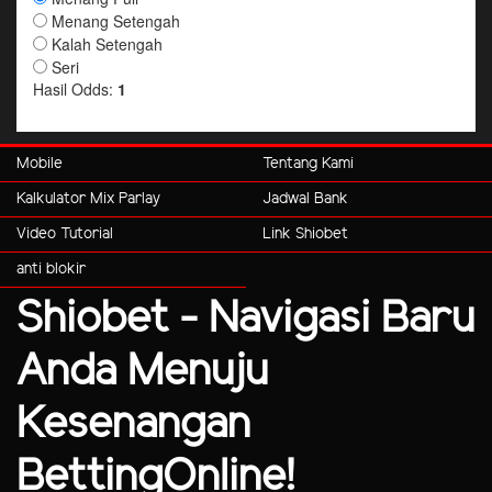
Mobile
Tentang Kami
Kalkulator Mix Parlay
Jadwal Bank
Video Tutorial
Link Shiobet
anti blokir
Shiobet - Navigasi Baru
Anda Menuju
Kesenangan
BettingOnline!