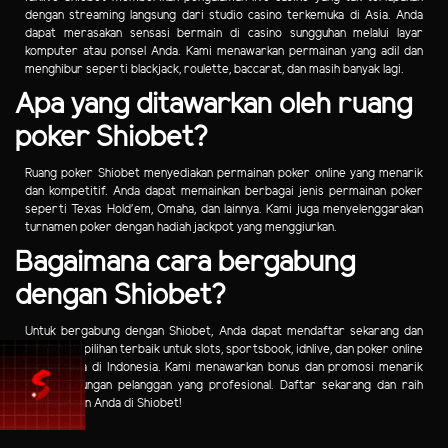
dengan streaming langsung dari studio casino terkemuka di Asia. Anda
dapat merasakan sensasi bermain di casino sungguhan melalui layar
komputer atau ponsel Anda. Kami menawarkan permainan yang adil dan
menghibur seperti blackjack, roulette, baccarat, dan masih banyak lagi.
Apa yang ditawarkan oleh ruang
poker Shiobet?
Ruang poker Shiobet menyediakan permainan poker online yang menarik
dan kompetitif. Anda dapat memainkan berbagai jenis permainan poker
seperti Texas Hold'em, Omaha, dan lainnya. Kami juga menyelenggarakan
turnamen poker dengan hadiah jackpot yang menggiurkan.
Bagaimana cara bergabung
dengan Shiobet?
Untuk bergabung dengan Shiobet, Anda dapat mendaftar sekarang dan
menikmati pilihan terbaik untuk slots, sportsbook, idnlive, dan poker online
terpercaya di Indonesia. Kami menawarkan bonus dan promosi menarik
serta dukungan pelanggan yang profesional. Daftar sekarang dan raih
kemenangan Anda di Shiobet!